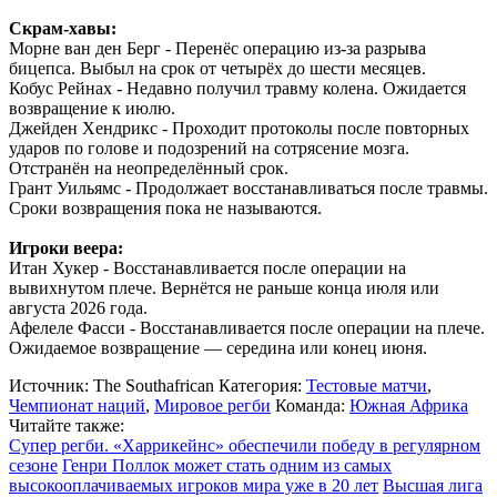
Скрам-хавы:
Морне ван ден Берг - Перенёс операцию из-за разрыва
бицепса. Выбыл на срок от четырёх до шести месяцев.
Кобус Рейнах - Недавно получил травму колена. Ожидается
возвращение к июлю.
Джейден Хендрикс - Проходит протоколы после повторных
ударов по голове и подозрений на сотрясение мозга.
Отстранён на неопределённый срок.
Грант Уильямс - Продолжает восстанавливаться после травмы.
Сроки возвращения пока не называются.
Игроки веера:
Итан Хукер - Восстанавливается после операции на
вывихнутом плече. Вернётся не раньше конца июля или
августа 2026 года.
Афелеле Фасси - Восстанавливается после операции на плече.
Ожидаемое возвращение — середина или конец июня.
Источник:
The Southafrican
Категория:
Тестовые матчи
,
Чемпионат наций
,
Мировое регби
Команда:
Южная Африка
Читайте также:
Супер регби. «Харрикейнс» обеспечили победу в регулярном
сезоне
Генри Поллок может стать одним из самых
высокооплачиваемых игроков мира уже в 20 лет
Высшая лига