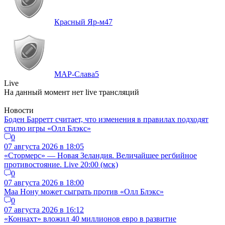
Красный Яр-м
47
МАР-Слава
5
Live
На данный момент нет live трансляций
Новости
Боден Барретт считает, что изменения в правилах подходят
стилю игры «Олл Блэкс»
0
07 августа 2026 в 18:05
«Стормерс» — Новая Зеландия. Величайшее регбийное
противостояние. Live 20:00 (мск)
0
07 августа 2026 в 18:00
Маа Нону может сыграть против «Олл Блэкс»
0
07 августа 2026 в 16:12
«Коннахт» вложил 40 миллионов евро в развитие