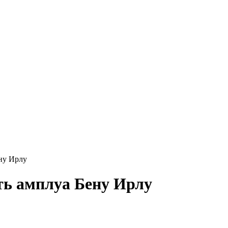
ну Ирлу
ть амплуа Бену Ирлу