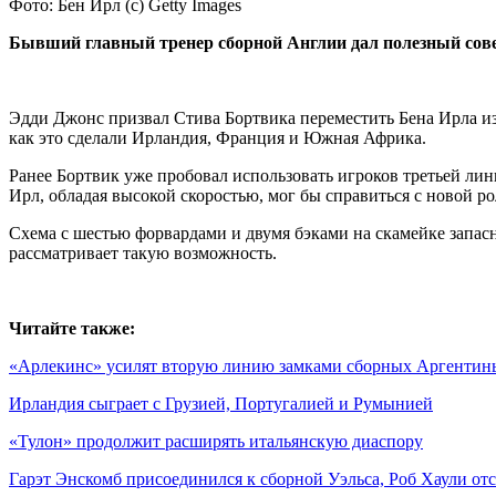
Фото: Бен Ирл (с) Getty Images
Бывший главный тренер сборной Англии дал полезный сов
Эдди Джонс призвал Стива Бортвика переместить Бена Ирла из
как это сделали Ирландия, Франция и Южная Африка.
Ранее Бортвик уже пробовал использовать игроков третьей лин
Ирл, обладая высокой скоростью, мог бы справиться с новой р
Схема с шестью форвардами и двумя бэками на скамейке запасн
рассматривает такую возможность.
Читайте также:
«Арлекинс» усилят вторую линию замками сборных Аргентин
Ирландия сыграет с Грузией, Португалией и Румынией
«Тулон» продолжит расширять итальянскую диаспору
Гарэт Энскомб присоединился к сборной Уэльса, Роб Хаули отс