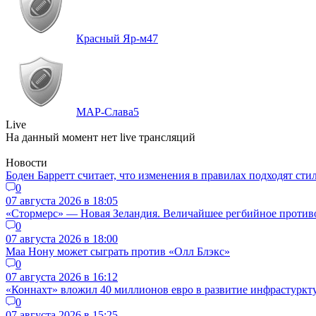
Красный Яр-м
47
МАР-Слава
5
Live
На данный момент нет live трансляций
Новости
Боден Барретт считает, что изменения в правилах подходят ст
0
07 августа 2026 в 18:05
«Стормерс» — Новая Зеландия. Величайшее регбийное противос
0
07 августа 2026 в 18:00
Маа Нону может сыграть против «Олл Блэкс»
0
07 августа 2026 в 16:12
«Коннахт» вложил 40 миллионов евро в развитие инфрастуркт
0
07 августа 2026 в 15:25