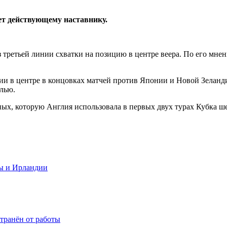
ет действующему наставнику.
 третьей линии схватки на позицию в центре веера. По его мне
ии в центре в концовках матчей против Японии и Новой Зеландии
олью.
ых, которую Англия использовала в первых двух турах Кубка ше
ы и Ирландии
транён от работы