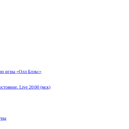
илю игры «Олл Блэкс»
тояние. Live 20:00 (мск)
уры