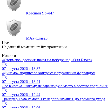
Красный Яр-м
47
МАР-Слава
5
Live
На данный момент нет live трансляций
Новости
«Стормерс» рассчитывают на победу над «Олл Блэкс»
0
07 августа 2026 в 13:37
«Динамо» подписало контракт с грузинским форвардом
0
07 августа 2026 в 13:21
Лес Кисс: «Я никому не гарантирую место в составе сборной 
0
07 августа 2026 в 12:44
Трансфер Тома Рамоса. От недопонимания, до громкого ухода
0
07 августа 2026 в 12:06