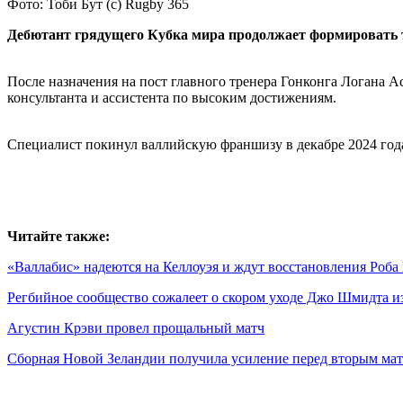
Фото: Тоби Бут (с) Rugby 365
Дебютант грядущего Кубка мира продолжает формировать 
После назначения на пост главного тренера Гонконга Логана 
консультанта и ассистента по высоким достижениям.
Специалист покинул валлийскую франшизу в декабре 2024 год
Читайте также:
«Валлабис» надеются на Келлоуэя и ждут восстановления Роба
Регбийное сообщество сожалеет о скором уходе Джо Шмидта и
Агустин Крэви провел прощальный матч
Сборная Новой Зеландии получила усиление перед вторым ма