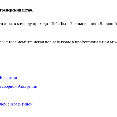
тренерский штаб.
Асплина, в команду приходит Тоби Быт. Экс-наставник «Лондон 
а и с того момента искал новые вызовы в профессиональном ме
 Валетини
з сборной Австралии
тчем с Аргентиной