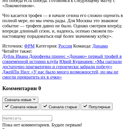
Но победа есть победа. Готовимся к следующему матчу с
«Локомотивом».
Что касается трофея — в начале сезона его сложно оценить в
полной мере, но мы очень рады. Для Москвы это знаковое
событие — трофеев давно не было. Однако смотрим вперёд:
впереди длинный сезон, и, надеюсь, осенью сможем по-
настоящему порадоваться ещё более значимому кубку».
Источник:
ФРМ
Категория:
Россия
Команда:
Динамо
Читайте также:
Дубль Ивана Дорофеева принес «Динамо» первый трофей в
современной истории клуба
Юрий Кушнарев: «Мы сыграли
достаточно прагматично и героически забрали победу»
ДжейПи Нил: «У нас было много возможностей, но мы не
смогли превратить их в очки»
Комментарии
0
Сначала новые
Сначала новые
Сначала старые
Популярные
Пока нет комментариев. Будьте первым!