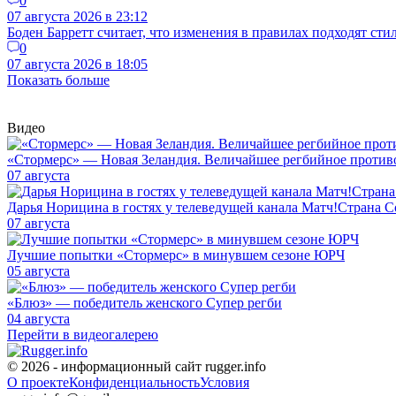
0
07 августа 2026 в 23:12
Боден Барретт считает, что изменения в правилах подходят ст
0
07 августа 2026 в 18:05
Показать больше
Видео
«Стормерс» — Новая Зеландия. Величайшее регбийное противос
07 августа
Дарья Норицина в гостях у телеведущей канала Матч!Страна
07 августа
Лучшие попытки «Стормерс» в минувшем сезоне ЮРЧ
05 августа
«Блюз» — победитель женского Супер регби
04 августа
Перейти в видеогалерею
© 2026 - информационный сайт rugger.info
О проекте
Конфиденциальность
Условия