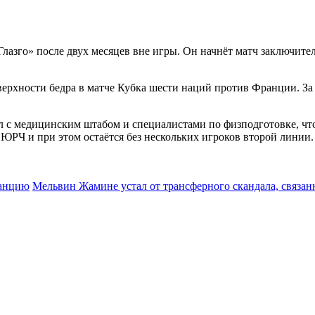
лазго» после двух месяцев вне игры. Он начнёт матч заключите
оверхности бедра в матче Кубка шести наций против Франции. За
л с медицинским штабом и специалистами по физподготовке, чт
2 ЮРЧ и при этом остаётся без нескольких игроков второй линии.
ранцию
Мельвин Жамине устал от трансферного скандала, связан