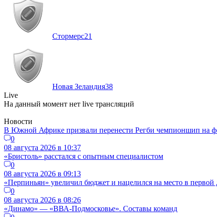
Стормерс
21
Новая Зеландия
38
Live
На данный момент нет live трансляций
Новости
В Южной Африке призвали перенести Регби чемпионшип на ф
0
08 августа 2026 в 10:37
«Бристоль» расстался с опытным специалистом
0
08 августа 2026 в 09:13
«Перпиньян» увеличил бюджет и нацелился на место в первой 
0
08 августа 2026 в 08:26
«Динамо» — «ВВА-Подмосковье». Составы команд