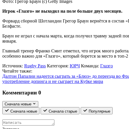
Фото: Грегор Браун (с) Getty Images
Игрок «Глазго» не выходил на поле больше двух месяцев.
Форвард сборной Шотландии Грегор Браун вернётся в состав «Г
Белфасте.
Браун не играл с начала марта, когда получил травму задней п
января.
Главный тренер Франко Смит отметил, что игрок много работа
особенно важно для «Глазго», который борется за место в топ-
Источник:
Rugby Pass
Категория:
ЮРЧ
Команда:
Глазго
Читайте также:
Далтон Папалии надеется сыграть за «Блюз» до переезда во Ф
употребление допинга и не сыграет на Кубке мира
Комментарии
0
Сначала новые
Сначала новые
Сначала старые
Популярные