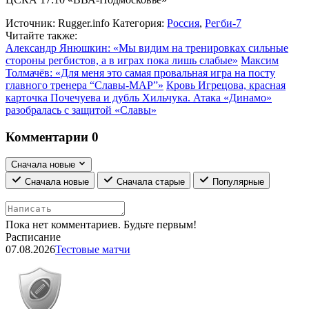
Источник:
Rugger.info
Категория:
Россия
,
Регби-7
Читайте также:
Александр Янюшкин: «Мы видим на тренировках сильные
стороны регбистов, а в играх пока лишь слабые»
Максим
Толмачёв: «Для меня это самая провальная игра на посту
главного тренера “Славы-МАР”»
Кровь Игрецова, красная
карточка Почечуева и дубль Хильчука. Атака «Динамо»
разобралась с защитой «Славы»
Комментарии
0
Сначала новые
Сначала новые
Сначала старые
Популярные
Пока нет комментариев. Будьте первым!
Расписание
07.08.2026
Тестовые матчи