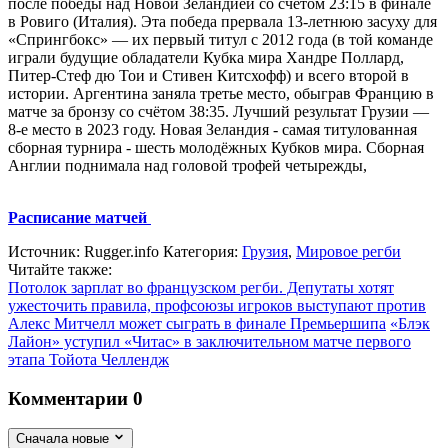
после победы над Новой Зеландией со счётом 23:15 в финале
в Ровиго (Италия). Эта победа прервала 13-летнюю засуху для
«Спрингбокс» — их первый титул с 2012 года (в той команде
играли будущие обладатели Кубка мира Хандре Поллард,
Питер-Стеф дю Тои и Стивен Китсхофф) и всего второй в
истории. Аргентина заняла третье место, обыграв Францию в
матче за бронзу со счётом 38:35. Лучший результат Грузии —
8-е место в 2023 году. Новая Зеландия - самая титулованная
сборная турнира - шесть молодёжных Кубков мира. Сборная
Англии поднимала над головой трофей четырежды,
Расписание матчей
Источник:
Rugger.info
Категория:
Грузия
,
Мировое регби
Читайте также:
Потолок зарплат во французском регби. Депутаты хотят
ужесточить правила, профсоюзы игроков выступают против
Алекс Митчелл может сыграть в финале Премьершипа
«Блэк
Лайон» уступил «Читас» в заключительном матче первого
этапа Тойота Челлендж
Комментарии
0
Сначала новые