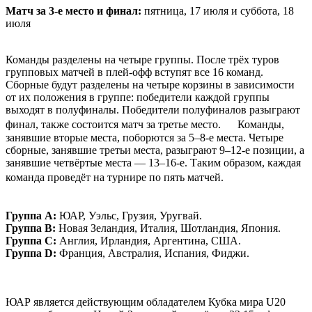
Матч за 3-е место и финал:
пятница, 17 июля и суббота, 18
июля
Команды разделены на четыре группы. После трёх туров
групповых матчей в плей-офф вступят все 16 команд.
Сборные будут разделены на четыре корзины в зависимости
от их положения в группе: победители каждой группы
выходят в полуфиналы. Победители полуфиналов разыграют
финал, также состоится матч за третье место. Команды,
занявшие вторые места, поборются за 5–8-е места. Четыре
сборные, занявшие третьи места, разыграют 9–12-е позиции, а
занявшие четвёртые места — 13–16-е. Таким образом, каждая
команда проведёт на турнире по пять матчей.
Группа A:
ЮАР, Уэльс, Грузия, Уругвай.
Группа B:
Новая Зеландия, Италия, Шотландия, Япония.
Группа C:
Англия, Ирландия, Аргентина, США.
Группа D:
Франция, Австралия, Испания, Фиджи.
ЮАР является действующим обладателем Кубка мира U20