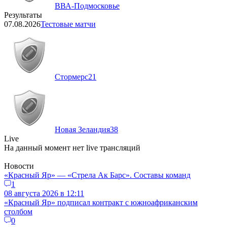
ВВА-Подмосковье
Результаты
07.08.2026
Тестовые матчи
Стормерс
21
Новая Зеландия
38
Live
На данный момент нет live трансляций
Новости
«Красный Яр» — «Стрела Ак Барс». Составы команд
1
08 августа 2026 в 12:11
«Красный Яр» подписал контракт с южноафриканским
столбом
0