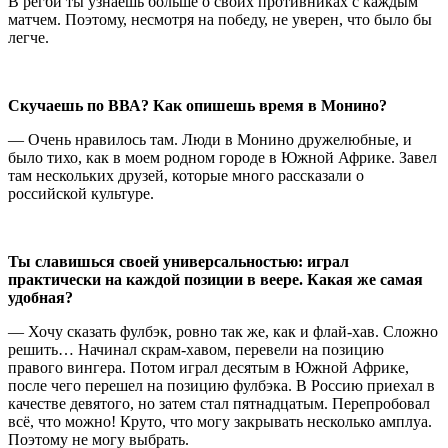
В регби ты узнаешь больше о своих противниках с каждым
матчем. Поэтому, несмотря на победу, не уверен, что было бы
легче.
Скучаешь по ВВА? Как опишешь время в Монино?
— Очень нравилось там. Люди в Монино дружелюбные, и
было тихо, как в моем родном городе в Южной Африке. Завел
там нескольких друзей, которые много рассказали о
российской культуре.
Ты славишься своей универсальностью: играл
практически на каждой позиции в веере. Какая же самая
удобная?
— Хочу сказать фулбэк, ровно так же, как и флай-хав. Сложно
решить… Начинал скрам-хавом, перевели на позицию
правого вингера. Потом играл десятым в Южной Африке,
после чего перешел на позицию фулбэка. В Россию приехал в
качестве девятого, но затем стал пятнадцатым. Перепробовал
всё, что можно! Круто, что могу закрывать несколько амплуа.
Поэтому не могу выбрать.