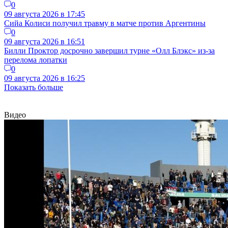
0
09 августа 2026 в 17:45
Сийа Колиси получил травму в матче против Аргентины
0
09 августа 2026 в 16:51
Билли Проктор досрочно завершил турне «Олл Блэкс» из-за
перелома лопатки
0
09 августа 2026 в 16:25
Показать больше
Видео