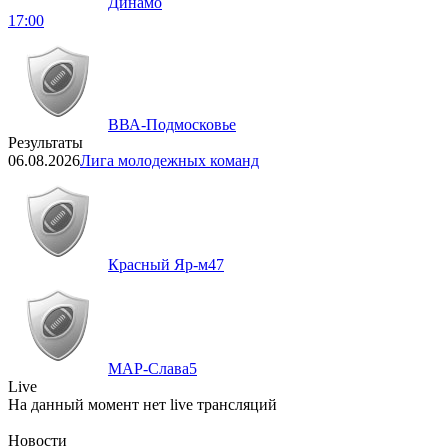
Динамо
17:00
ВВА-Подмосковье
Результаты
06.08.2026
Лига молодежных команд
Красный Яр-м
47
МАР-Слава
5
Live
На данный момент нет live трансляций
Новости