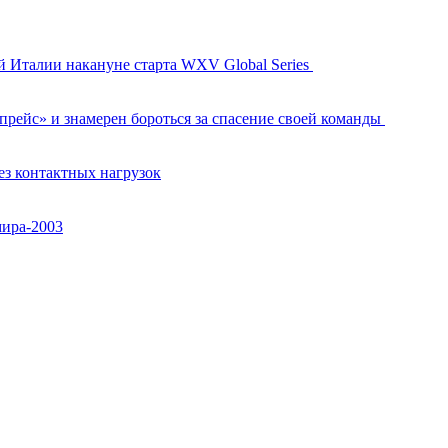
й Италии накануне старта WXV Global Series
рейс» и знамерен бороться за спасение своей команды
ез контактных нагрузок
мира-2003