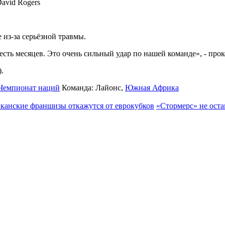
David Rogers
из-за серьёзной травмы.
есть месяцев. Это очень сильный удар по нашей команде», - пр
.
Чемпионат наций
Команда:
Лайонс
,
Южная Африка
канские франшизы откажутся от еврокубков
«Стормерс» не ост