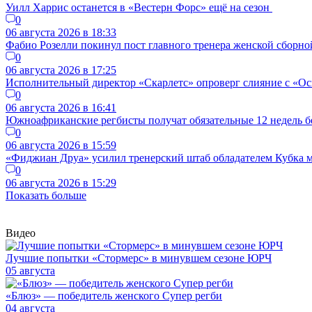
Уилл Харрис останется в «Вестерн Форс» ещё на сезон
0
06 августа 2026 в 18:33
Фабио Розелли покинул пост главного тренера женской сборно
0
06 августа 2026 в 17:25
Исполнительный директор «Скарлетс» опроверг слияние с «Осп
0
06 августа 2026 в 16:41
Южноафриканские регбисты получат обязательные 12 недель б
0
06 августа 2026 в 15:59
«Фиджиан Друа» усилил тренерский штаб обладателем Кубка 
0
06 августа 2026 в 15:29
Показать больше
Видео
Лучшие попытки «Стормерс» в минувшем сезоне ЮРЧ
05 августа
«Блюз» — победитель женского Супер регби
04 августа