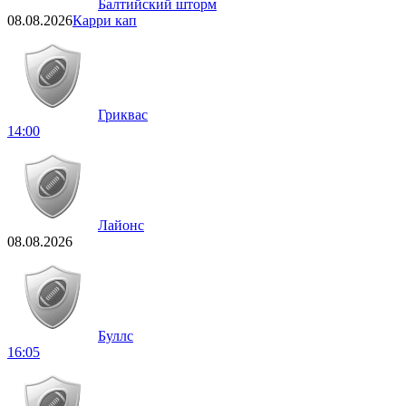
Балтийский шторм
08.08.2026
Карри кап
Гриквас
14:00
Лайонс
08.08.2026
Буллс
16:05