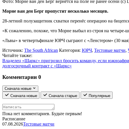
Фото: Морне ван ден Берг вернётся на поле не ранее осени (c) 
Морне ван ден Берг пропустит несколько месяцев.
28-летний полузащитник схватки перенёс операцию на бицепсе 
«К сожалению, похоже, что Морне выбыл из строя на четыре-ш
«Львы» в четвертьфинале ЮРЧ сыграют с «Ленстером» (30 мая)
Источник:
The South African
Категория:
ЮРЧ
,
Тестовые матчи
,
Читайте также:
Владелец «Шаркс» пригрозил бросить команду, если южноафри
долгосрочный контракт с «Шаркс»
Комментарии
0
Сначала новые
Сначала новые
Сначала старые
Популярные
Пока нет комментариев. Будьте первым!
Расписание
07.08.2026
Тестовые матчи