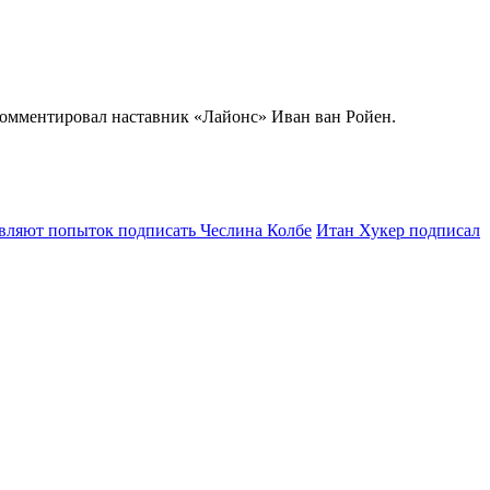
окомментировал наставник «Лайонс» Иван ван Ройен.
авляют попыток подписать Чеслина Колбе
Итан Хукер подписал