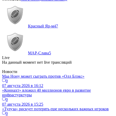
Красный Яр-м
47
МАР-Слава
5
Live
На данный момент нет live трансляций
Новости
Маа Нону может сыграть против «Олл Блэкс»
0
07 августа 2026 в 16:12
«Коннахт» вложил 40 миллионов евро в развитие
инфрастурктуры
0
07 августа 2026 в 15:25
«Тулуза» рискует потерять еще нескольких важных игроков
0