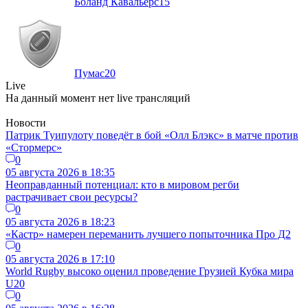
Боланд Кавальерс
15
Пумас
20
Live
На данный момент нет live трансляций
Новости
Патрик Туипулоту поведёт в бой «Олл Блэкс» в матче против
«Стормерс»
0
05 августа 2026 в 18:35
Неоправданный потенциал: кто в мировом регби
растрачивает свои ресурсы?
0
05 августа 2026 в 18:23
«Кастр» намерен переманить лучшего попыточника Про Д2
0
05 августа 2026 в 17:10
World Rugby высоко оценил проведение Грузией Кубка мира
U20
0