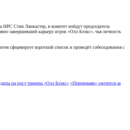
а НРС Стив Ланкастер, в комитет войдут председатель
авно завершивший карьеру игрок «Олл Блэкс», чья личность
тем сформирует короткий список и проведёт собеседования с
даты на пост тренера «Олл Блэкс»
«Перпиньян» охотится за