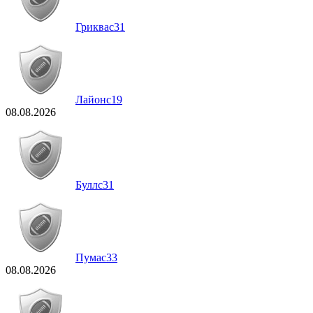
Гриквас
31
Лайонс
19
08.08.2026
Буллс
31
Пумас
33
08.08.2026