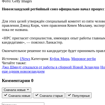
Фото: Getty Images
Новозеландский регбийный союз официально начал процесс
Для этих целей утверждён специальный комитет из пяти челов
правления Дэвид Кирк, член правления Кевен Меаламу, эксперт
пока не названа.
«НРС пригласит специалистов, имеющих опыт работы главным 
кандидатами», — пояснил Ланкастер.
Окончательное решение по кандидатуре будет принимать правл
Источник:
1News
Категория:
Кубок Мира
,
Мировое регби
Читайте также:
Джо Шмидт отказался от работы в сборной Новой Зеландии
Но
еще одним новозеландцем
Комментарии
0
Сначала новые
Сначала новые
Сначала старые
Популярные