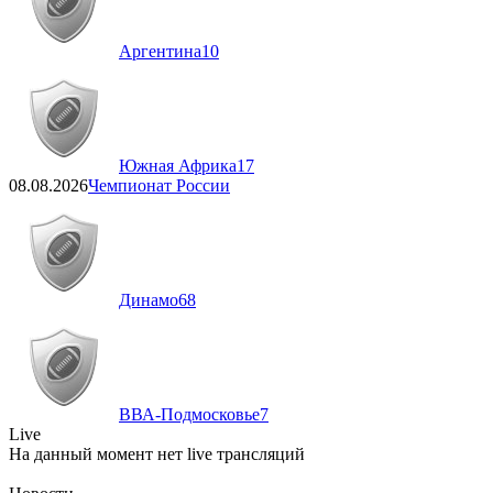
Аргентина
10
Южная Африка
17
08.08.2026
Чемпионат России
Динамо
68
ВВА-Подмосковье
7
Live
На данный момент нет live трансляций