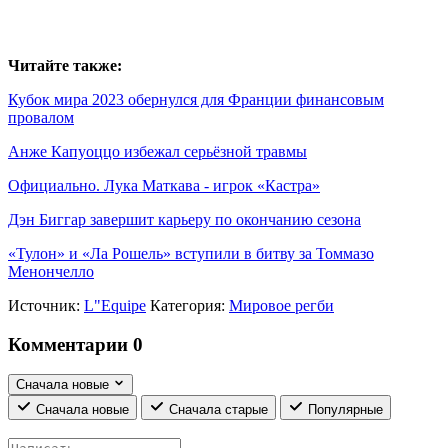
Читайте также:
Кубок мира 2023 обернулся для Франции финансовым
провалом
Анже Капуоццо избежал серьёзной травмы
Официально. Лука Маткава - игрок «Кастра»
Дэн Биггар завершит карьеру по окончанию сезона
«Тулон» и «Ла Рошель» вступили в битву за Томмазо
Менончелло
Источник:
L"Equipe
Категория:
Мировое регби
Комментарии
0
Сначала новые
Сначала новые
Сначала старые
Популярные