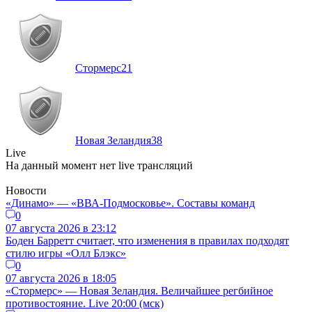
Стормерс
21
Новая Зеландия
38
Live
На данный момент нет live трансляций
Новости
«Динамо» — «ВВА-Подмосковье». Составы команд
0
07 августа 2026 в 23:12
Боден Барретт считает, что изменения в правилах подходят
стилю игры «Олл Блэкс»
0
07 августа 2026 в 18:05
«Стормерс» — Новая Зеландия. Величайшее регбийное
противостояние. Live 20:00 (мск)