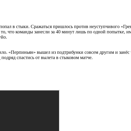
попал в стыки. Сражаться пришлось против неуступчивого «Гре
то, что команды занесли за 40 минут лишь по одной попытке, и
уйо.
ло. «Перпиньян» вышел из подтрибунки совсем другим и занёс т
подряд спастись от вылета в стыковом матче.