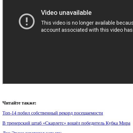
Читайте также:
Топ-14 побил собственный рекорд посещаемости
В тренерский штаб «Скарлетс» вошёл победитель Кубка Мира