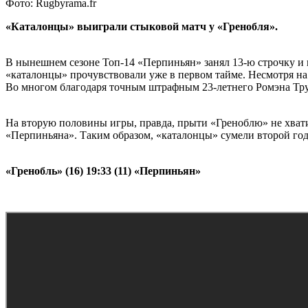
Фото: Rugbyrama.fr
«Каталонцы» выиграли стыковой матч у «Гренобля».
В нынешнем сезоне Топ-14 «Перпиньян» занял 13-ю строчку и 
«каталонцы» прочувствовали уже в первом тайме. Несмотря на 
Во многом благодаря точным штрафным 23-летнего Ромэна Тр
На вторую половины игры, правда, прыти «Греноблю» не хвати
«Перпиньяна». Таким образом, «каталонцы» сумели второй год 
«Гренобль» (16) 19:33 (11) «Перпиньян»