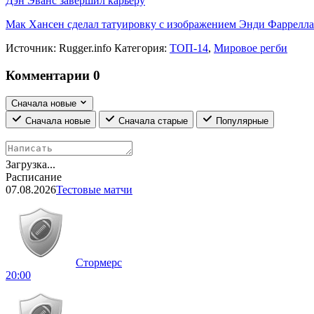
Дэн Эванс завершил карьеру
Мак Хансен сделал татуировку с изображением Энди Фаррелла
Источник:
Rugger.info
Категория:
ТОП-14
,
Мировое регби
Комментарии
0
Сначала новые
Сначала новые
Сначала старые
Популярные
Загрузка...
Расписание
07.08.2026
Тестовые матчи
Стормерс
20:00