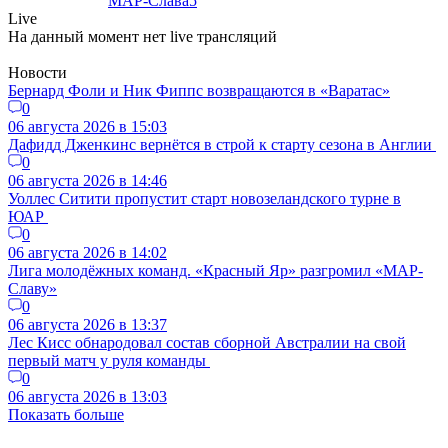
МАР-Слава
5
Live
На данный момент нет live трансляций
Новости
Бернард Фоли и Ник Фиппс возвращаются в «Варатас»
0
06 августа 2026 в 15:03
Дафидд Дженкинс вернётся в строй к старту сезона в Англии
0
06 августа 2026 в 14:46
Уоллес Ситити пропустит старт новозеландского турне в
ЮАР
0
06 августа 2026 в 14:02
Лига молодёжных команд. «Красный Яр» разгромил «МАР-
Славу»
0
06 августа 2026 в 13:37
Лес Кисс обнародовал состав сборной Австралии на свой
первый матч у руля команды
0
06 августа 2026 в 13:03
Показать больше