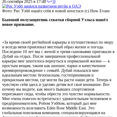
26 сентября 2025 в 17:48
0
Фото: Рис Уэбб нашёл себя в новой ипостаси (c) Huw Evans
Бывший полузащитник схватки сборной Уэльса нашёл
новое призвание.
«За время своей регбийной карьеры я путешествовал по миру
и всегда меня привлекал местный образ жизни и погода.
Последние 10 лет мы с женой и тремя сыновьями приезжали в
Дубай на отдых. После завершения профессиональной
карьеры мне захотелось вернуться к нормальной жизни — к
простым вещам, таким как шопинг, парки и качественное
времяпрепровождение с семьёй. Дубай показался мне
идеальным местом: безопасным, гостеприимным и
прекрасным местом, где могли бы расти наши дети. Теперь я
чувствую себя здесь и уделяю детям всё своё внимание. Вот
почему вы видите, как много бывших спортсменов
переезжают сюда, чтобы обрести это чувство нормальности.
Мне очень повезло встретиться с удивительным человеком и
предпринимателем, Робом Уэббом, который дал мне
возможность возглавить Eden Rose Middle East. Это
глобальная поисковая компания, специализирующаяся на