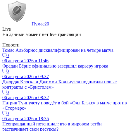
Пумас
20
Live
На данный момент нет live трансляций
Новости
Томас Альборнос дисквалифицирован на четыре матча
0
06 августа 2026 в 11:46
Фредди Бёрнс официально завершил карьеру игрока
0
06 августа 2026 в 09:37
Джордж Клоска и Джимми Холлиуэлл подписали новые
контракты с «Бристолем»
0
06 августа 2026 в 08:32
Патрик Туипулоту поведёт в бой «Олл Блэкс» в матче против
«Стормерс»
0
05 августа 2026 в 18:35
Неоправданный потенциал: кто в мировом регби
растрачивает свои ресурсы?