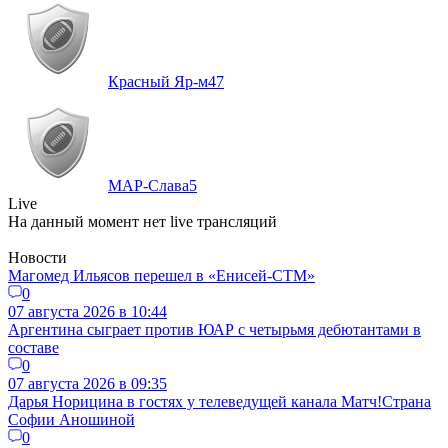
Красный Яр-м
47
МАР-Слава
5
Live
На данный момент нет live трансляций
Новости
Магомед Ильясов перешел в «Енисей-СТМ»
0
07 августа 2026 в 10:44
Аргентина сыграет против ЮАР с четырьмя дебютантами в
составе
0
07 августа 2026 в 09:35
Дарья Норицина в гостях у телеведущей канала Матч!Страна
Софии Аношиной
0