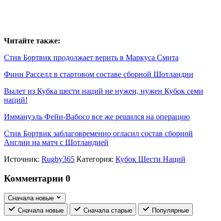
Читайте также:
Стив Бортвик продолжает верить в Маркуса Смита
Финн Расселл в стартовом составе сборной Шотландии
Вылет из Кубка шести наций не нужен, нужен Кубок семи
наций!
Иммануэль Фейи-Вабосо все же решился на операцию
Стив Бортвик заблаговременно огласил состав сборной
Англии на матч с Шотландией
Источник:
Rugby365
Категория:
Кубок Шести Наций
Комментарии
0
Сначала новые
Сначала новые
Сначала старые
Популярные