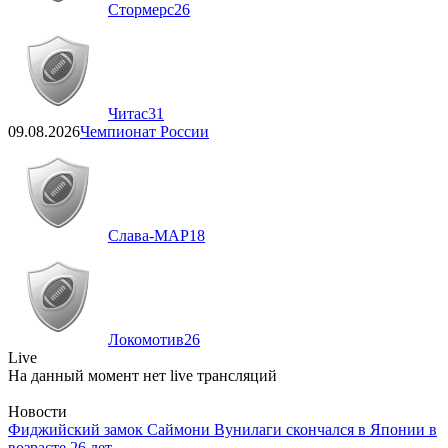
Стормерс
26
Читас
31
09.08.2026
Чемпионат России
Слава-МАР
18
Локомотив
26
Live
На данный момент нет live трансляций
Новости
Фиджийский замок Саймони Вунилаги скончался в Японии в
возрасте 26 лет