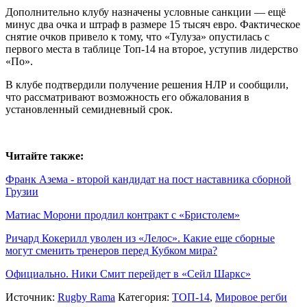
Дополнительно клубу назначены условные санкции — ещё
минус два очка и штраф в размере 15 тысяч евро. Фактическое
снятие очков привело к тому, что «Тулуза» опустилась с
первого места в таблице Топ-14 на второе, уступив лидерство
«По».
В клубе подтвердили получение решения НЛР и сообщили,
что рассматривают возможность его обжалования в
установленный семидневный срок.
Читайте также:
Франк Азема - второй кандидат на пост наставника сборной
Грузии
Матиас Морони продлил контракт с «Бристолем»
Ричард Кокерилл уволен из «Лелос». Какие еще сборные
могут сменить тренеров перед Кубком мира?
Официально. Ники Смит перейдет в «Сейл Шаркс»
Источник:
Rugby Rama
Категория:
ТОП-14
,
Мировое регби