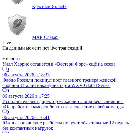
Красный Яр-м
47
МАР-Слава
5
Live
На данный момент нет live трансляций
Новости
Уилл Харрис останется в «Вестерн Форс» ещё на сезон
0
06 августа 2026 в 18:33
Фабио Розелли покинул пост главного тренера женской
сборной Италии накануне старта WXV Global Series
0
06 августа 2026 в 17:25
Исполнительный директор «Скарлетс» опроверг слияние с
«Оспрейс» и знамерен бороться за спасение своей команды
0
06 августа 2026 в 16:41
Южноафриканские регбисты получат обязательные 12 недель
без контактных нагрузок