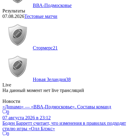
ВВА-Подмосковье
Результаты
07.08.2026
Тестовые матчи
Стормерс
21
Новая Зеландия
38
Live
На данный момент нет live трансляций
Новости
«Динамо» — «ВВА-Подмосковье». Составы команд
0
07 августа 2026 в 23:12
Боден Барретт считает, что изменения в правилах подходят
стилю игры «Олл Блэкс»
0