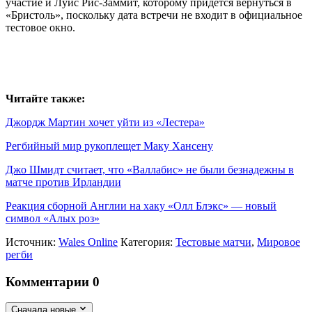
участие и Луис Рис-Заммит, которому придется вернуться в
«Бристоль», поскольку дата встречи не входит в официальное
тестовое окно.
Читайте также:
Джордж Мартин хочет уйти из «Лестера»
Регбийный мир рукоплещет Маку Хансену
Джо Шмидт считает, что «Валлабис» не были безнадежны в
матче против Ирландии
Реакция сборной Англии на хаку «Олл Блэкс» — новый
символ «Алых роз»
Источник:
Wales Online
Категория:
Тестовые матчи
,
Мировое
регби
Комментарии
0
Сначала новые