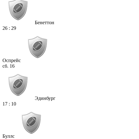
Бенеттон
26
:
29
Оспрейс
сб. 16
Эдинбург
17
:
10
Буллс