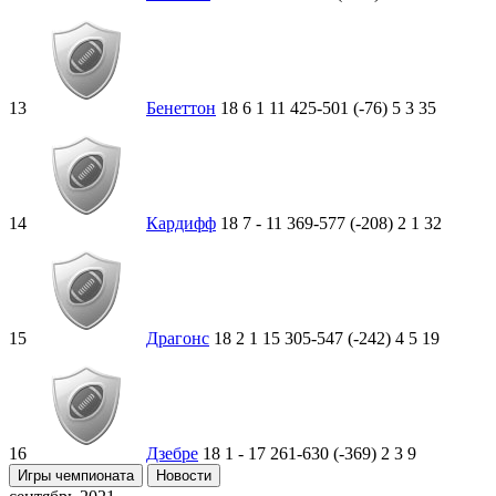
13
Бенеттон
18
6
1
11
425-501 (-76)
5
3
35
14
Кардифф
18
7
-
11
369-577 (-208)
2
1
32
15
Драгонс
18
2
1
15
305-547 (-242)
4
5
19
16
Дзебре
18
1
-
17
261-630 (-369)
2
3
9
Игры чемпионата
Новости