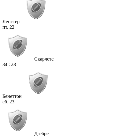
Ленстер
пт. 22
Скарлетс
34
:
28
Бенеттон
сб. 23
Дзебре