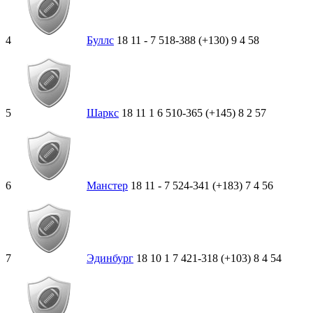
4
Буллс
18
11
-
7
518-388 (+130)
9
4
58
5
Шаркс
18
11
1
6
510-365 (+145)
8
2
57
6
Манстер
18
11
-
7
524-341 (+183)
7
4
56
7
Эдинбург
18
10
1
7
421-318 (+103)
8
4
54