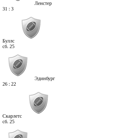
Ленстер
31
:
3
Буллс
сб. 25
Эдинбург
26
:
22
Скарлетс
сб. 25