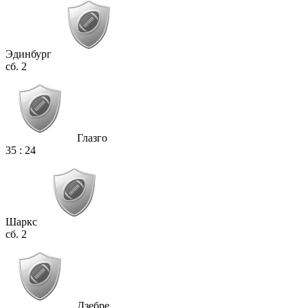
Эдинбург
сб. 2
Глазго
35
:
24
Шаркс
сб. 2
Дзебре