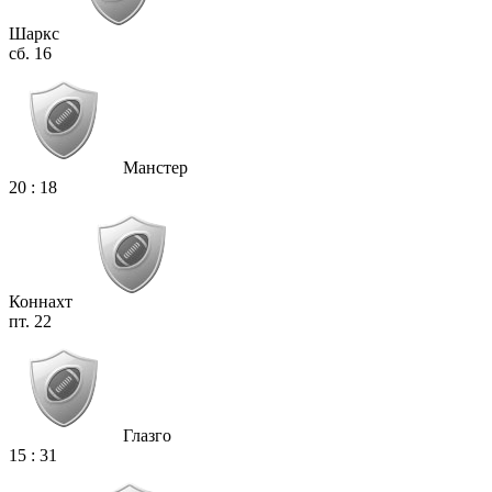
Шаркс
сб. 16
Манстер
20
:
18
Коннахт
пт. 22
Глазго
15
:
31