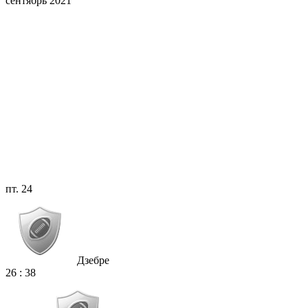
сентябрь 2021
пт. 24
Дзебре
26
:
38