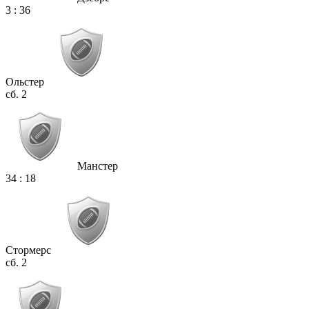
3
:
36
Ольстер
сб. 2
Манстер
34
:
18
Стормерс
сб. 2