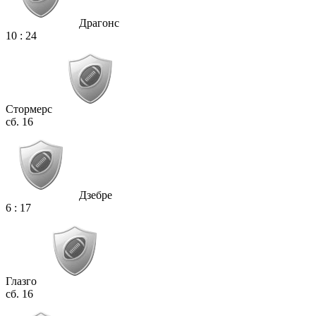
Драгонс
10
:
24
Стормерс
сб. 16
Дзебре
6
:
17
Глазго
сб. 16