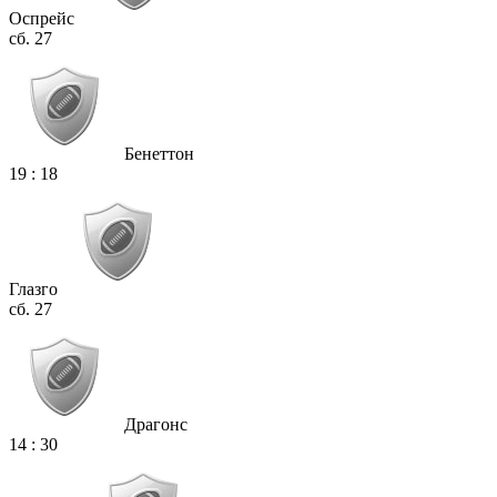
Оспрейс
сб. 27
Бенеттон
19
:
18
Глазго
сб. 27
Драгонс
14
:
30