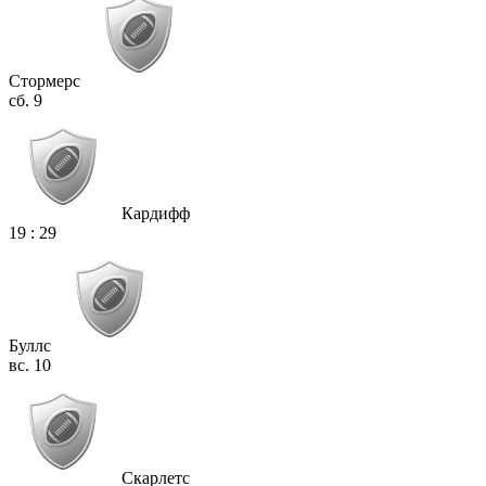
Стормерс
сб. 9
Кардифф
19
:
29
Буллс
вс. 10
Скарлетс