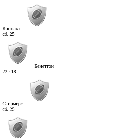
Коннахт
сб. 25
Бенеттон
22
:
18
Стормерс
сб. 25