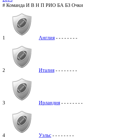
#
Команда
И
В
Н
П
РИО
БА
БЗ
Очки
1
Англия
-
-
-
-
-
-
-
-
2
Италия
-
-
-
-
-
-
-
-
3
Ирландия
-
-
-
-
-
-
-
-
4
Уэльс
-
-
-
-
-
-
-
-