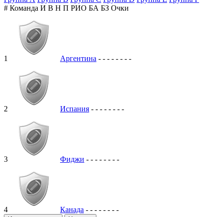
#
Команда
И
В
Н
П
РИО
БА
БЗ
Очки
1
Аргентина
-
-
-
-
-
-
-
-
2
Испания
-
-
-
-
-
-
-
-
3
Фиджи
-
-
-
-
-
-
-
-
4
Канада
-
-
-
-
-
-
-
-