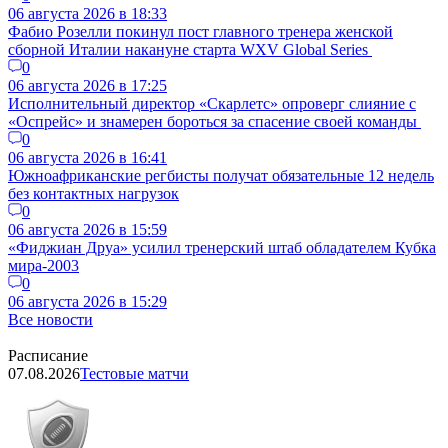
06 августа 2026 в 18:33
Фабио Розелли покинул пост главного тренера женской
сборной Италии накануне старта WXV Global Series
0
06 августа 2026 в 17:25
Исполнительный директор «Скарлетс» опроверг слияние с
«Оспрейс» и знамерен бороться за спасение своей команды
0
06 августа 2026 в 16:41
Южноафриканские регбисты получат обязательные 12 недель
без контактных нагрузок
0
06 августа 2026 в 15:59
«Фиджиан Друа» усилил тренерский штаб обладателем Кубка
мира-2003
0
06 августа 2026 в 15:29
Все новости
Расписание
07.08.2026
Тестовые матчи