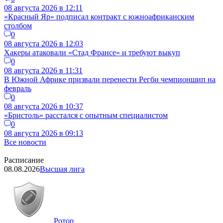
08 августа 2026 в 12:11
«Красный Яр» подписал контракт с южноафриканским
столбом
0
08 августа 2026 в 12:03
Хакеры атаковали «Стад Франсе» и требуют выкуп
0
08 августа 2026 в 11:31
В Южной Африке призвали перенести Регби чемпионшип на
февраль
0
08 августа 2026 в 10:37
«Бристоль» расстался с опытным специалистом
0
08 августа 2026 в 09:13
Все новости
Расписание
08.08.2026
Высшая лига
Ротор