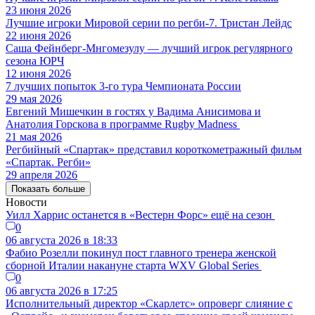
23 июня 2026
Лучшие игроки Мировой серии по регби-7. Тристан Лейдс
22 июня 2026
Саша Фейнберг-Мнгомезулу — лучший игрок регулярного
сезона ЮРЧ
12 июня 2026
7 лучших попыток 3-го тура Чемпионата России
29 мая 2026
Евгений Мишечкин в гостях у Вадима Анисимова и
Анатолия Горскова в программе Rugby Madness
21 мая 2026
Регбийный «Спартак» представил короткометражный фильм
«Спартак. Регби»
29 апреля 2026
Показать больше
Новости
Уилл Харрис останется в «Вестерн Форс» ещё на сезон
0
06 августа 2026 в 18:33
Фабио Розелли покинул пост главного тренера женской
сборной Италии накануне старта WXV Global Series
0
06 августа 2026 в 17:25
Исполнительный директор «Скарлетс» опроверг слияние с