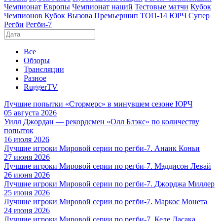
Чемпионат Европы
Чемпионат наций
Тестовые матчи
Кубок
Чемпионов
Кубок Вызова
Премьершип
ТОП-14
ЮРЧ
Супер
Регби
Регби-7
Все
Обзоры
Трансляции
Разное
RuggerTV
Лучшие попытки «Стормерс» в минувшем сезоне ЮРЧ
05 августа 2026
Уилл Джордан — рекордсмен «Олл Блэкс» по количеству
попыток
16 июля 2026
Лучшие игроки Мировой серии по регби-7. Анаик Коньи
27 июня 2026
Лучшие игроки Мировой серии по регби-7. Мэддисон Левай
26 июня 2026
Лучшие игроки Мировой серии по регби-7. Джорджа Миллер
25 июня 2026
Лучшие игроки Мировой серии по регби-7. Маркос Монета
24 июня 2026
Лучшие игроки Мировой серии по регби-7. Келе Ласака