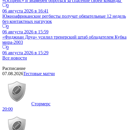
«Оспрейс» и знамерен бороться за спасение своей команды
0
06 августа 2026 в 16:41
Южноафриканские регбисты получат обязательные 12 недель
без контактных нагрузок
0
06 августа 2026 в 15:59
«Фиджиан Друа» усилил тренерский штаб обладателем Кубка
мира-2003
0
06 августа 2026 в 15:29
Все новости
Расписание
07.08.2026
Тестовые матчи
Стормерс
20:00