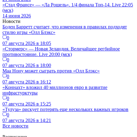
«Стад Франсе» — «Ла Рошель». 1/4 финала Топ-14. Live 22:05
(мск)
14 июня 2026
Новости
Боден Барретт считает, что изменения в правилах подходят
стилю игры «Олл Блэкс»
0
07 августа 2026 в 18:05
«Стормерс» — Новая Зеландия. Величайшее регбийное
противостояние. Live 20:00 (мск)
0
07 августа 2026 в 18:00
Маа Нону может сыграть против «Олл Блэкс»
0
07 августа 2026 в 16:12
«Коннахт» вложил 40 миллионов евро в развитие
инфрастурктуры
0
07 августа 2026 в 15:25
«Тулуза» рискует потерять еще нескольких важных игроков
0
07 августа 2026 в 14:21
Все новости
Расписание