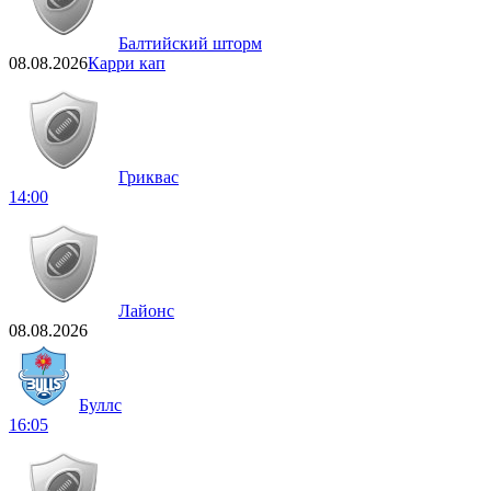
Балтийский шторм
08.08.2026
Карри кап
Гриквас
14:00
Лайонс
08.08.2026
Буллс
16:05