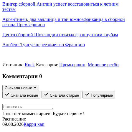
Вингер сборной Англии успеет восстановиться к летним
тестам
Аргентинец, два валлийца и три южноафриканца в сборной
сезона Премьершипа
Центр сборной Шотландии отказал французским клубам
Альберт Туисуе переезжает во Францию
Источник:
Ruck
Категория:
Премьершип
,
Мировое регби
Комментарии
0
Сначала новые
Сначала новые
Сначала старые
Популярные
Пока нет комментариев. Будьте первым!
Расписание
09.08.2026
Карри кап