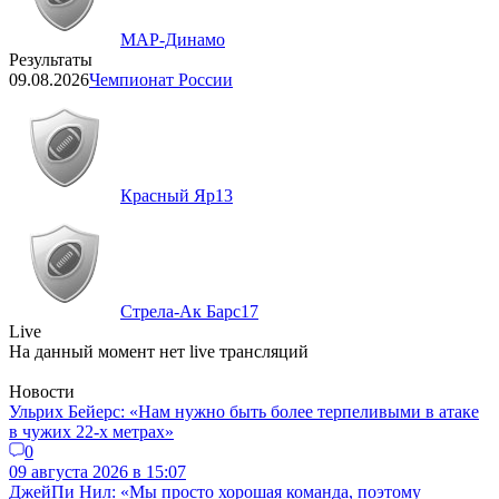
МАР-Динамо
Результаты
09.08.2026
Чемпионат России
Красный Яр
13
Стрела-Ак Барс
17
Live
На данный момент нет live трансляций
Новости
Ульрих Бейерс: «Нам нужно быть более терпеливыми в атаке
в чужих 22-х метрах»
0
09 августа 2026 в 15:07
ДжейПи Нил: «Мы просто хорошая команда, поэтому