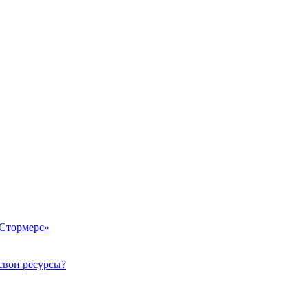
«Стормерс»
свои ресурсы?