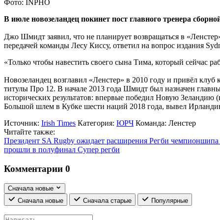
Фото: INPHO
В июле новозеландец покинет пост главного тренера сборно
Джо Шмидт заявил, что не планирует возвращаться в «Ленстер» 
передачей команды Лесу Киссу, ответил на вопрос издания Sydn
«Только чтобы навестить своего сына Тима, который сейчас раб
Новозеландец возглавил «Ленстер» в 2010 году и привёл клуб 
титулы Про 12. В начале 2013 года Шмидт был назначен главн
исторических результатов: впервые победил Новую Зеландию 
Большой шлем в Кубке шести наций 2018 года, вывел Ирландию
Источник:
Irish Times
Категория:
ЮРЧ
Команда:
Ленстер
Читайте также:
Президент SA Rugby ожидает расширения Регби чемпионшипа
прошли в полуфинал Супер регби
Комментарии
0
Сначала новые
Сначала новые
Сначала старые
Популярные