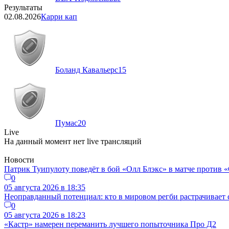
Результаты
02.08.2026
Карри кап
Боланд Кавальерс
15
Пумас
20
Live
На данный момент нет live трансляций
Новости
Патрик Туипулоту поведёт в бой «Олл Блэкс» в матче против 
0
05 августа 2026 в 18:35
Неоправданный потенциал: кто в мировом регби растрачивает 
0
05 августа 2026 в 18:23
«Кастр» намерен переманить лучшего попыточника Про Д2