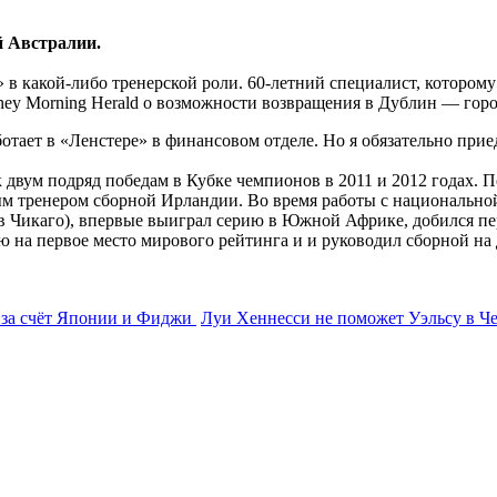
й Австралии.
в какой-либо тренерской роли. 60-летний специалист, которому 
ey Morning Herald о возможности возвращения в Дублин — город,
отает в «Ленстере» в финансовом отделе. Но я обязательно прие
к двум подряд победам в Кубке чемпионов в 2011 и 2012 годах. 
ым тренером сборной Ирландии. Во время работы с национально
(в Чикаго), впервые выиграл серию в Южной Африке, добился п
 на первое место мирового рейтинга и и руководил сборной на
 за счёт Японии и Фиджи
Луи Хеннесси не поможет Уэльсу в Ч