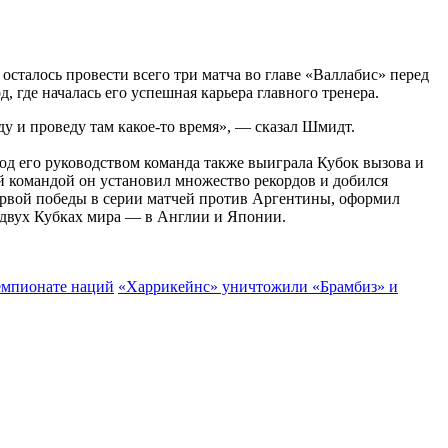
осталось провести всего три матча во главе «Валлабис» перед
 где началась его успешная карьера главного тренера.
ду и проведу там какое-то время», — сказал Шмидт.
Под его руководством команда также выиграла Кубок вызова и
й командой он установил множество рекордов и добился
ервой победы в серии матчей против Аргентины, оформил
 двух Кубках мира — в Англии и Японии.
емпионате наций
«Харрикейнс» уничтожили «Брамбиз» и