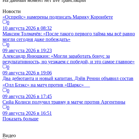
На данный момент нет live трансляций
Новости
«Оспрейс» намерены подписать Марику Короибете
0
10 августа 2026 в 08:32
Максим Толмачёв: «После такого первого тайма мы всё равно
могли сегодня даже побеждать»
0
09 августа 2026 в 19:23
Александр Янюшкин: «Могли заработать бонус за
результативность, но уезжаем с победой, и это самое главное»
0
09 августа 2026 в 19:06
Два дебютанта и новый капитан. Дэйв Ренни объявил состав
«Олл Блэкс» на матч против «Шаркс»
0
09 августа 2026 в 17:45
Сийа Колиси получил травму в матче против Аргентины
0
09 августа 2026 в 16:51
Показать больше
Видео