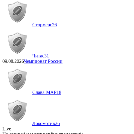
Стормерс
26
Читас
31
09.08.2026
Чемпионат России
Слава-МАР
18
Локомотив
26
Live