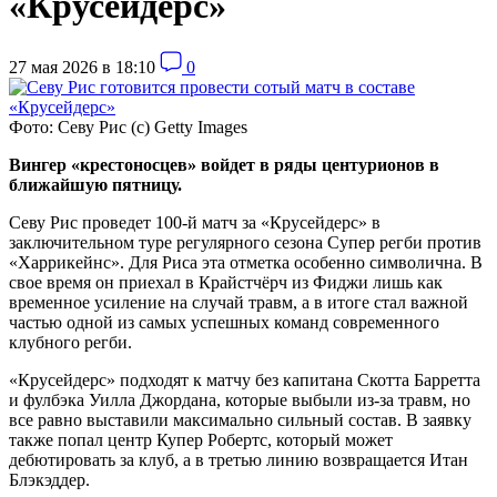
«Крусейдерс»
27 мая 2026 в 18:10
0
Фото: Севу Рис (с) Getty Images
Вингер «крестоносцев» войдет в ряды центурионов в
ближайшую пятницу.
Севу Рис проведет 100-й матч за «Крусейдерс» в
заключительном туре регулярного сезона Супер регби против
«Харрикейнс». Для Риса эта отметка особенно символична. В
свое время он приехал в Крайстчёрч из Фиджи лишь как
временное усиление на случай травм, а в итоге стал важной
частью одной из самых успешных команд современного
клубного регби.
«Крусейдерс» подходят к матчу без капитана Скотта Барретта
и фулбэка Уилла Джордана, которые выбыли из-за травм, но
все равно выставили максимально сильный состав. В заявку
также попал центр Купер Робертс, который может
дебютировать за клуб, а в третью линию возвращается Итан
Блэкэддер.