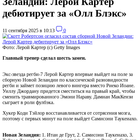
Зеландии: Лерой Картер
дебютирует за «Олл Блэкс»
11 сентября 2025 в 10:13
0
Фото: Лерой Картер (с) Getty Images
Главный тренер сделал шесть замен.
Экс-звезда регби-7 Лерой Картер впервые выйдет на поле за
сборную Новой Зеландии по классической разновидности
регби и займет позицию левого вингера вместо Риеко Иоане.
Уиллу Джордану придется сместиться на правый край, чтобы
сменить травмированного Эмони Нараву. Дамиан МакКензи
сыграет в роли фулбэка.
Хукер Коди Тэйлор восстанавливается от сотрясения мозга,
поэтому с первых минут на поле выйдет Самисони Таукеиахо.
Новая Зеландия:
1. Итан де Грут, 2. Самисони Таукеиахо, 3.