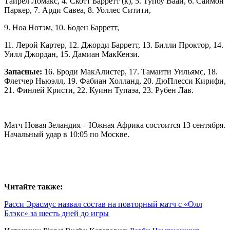
Тайрел Ломакс, 4. Скотт Барретт (к), 5. Тупоу Вааи, 6. Саймон
Паркер, 7. Арди Савеа, 8. Уоллес Ситити,
9. Ноа Нотэм, 10. Боден Барретт,
11. Лерой Картер, 12. Джорди Барретт, 13. Билли Проктор, 14.
Уилл Джордан, 15. Дамиан МакКензи.
Запасные:
16. Броди МакАлистер, 17. Тамаити Уильямс, 18.
Флетчер Ньюэлл, 19. Фабиан Холланд, 20. ДюПлесси Кирифи,
21. Финлей Кристи, 22. Куинн Тупаэа, 23. Рубен Лав.
Матч Новая Зеландия – Южная Африка состоится 13 сентября.
Начальный удар в 10:05 по Москве.
Читайте также:
Расси Эрасмус назвал состав на повторный матч с «Олл
Блэкс» за шесть дней до игры