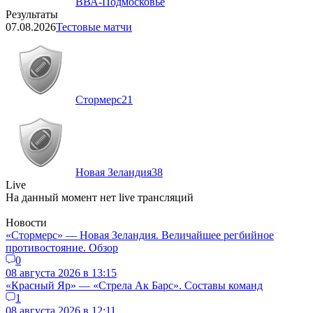
ВВА-Подмосковье
Результаты
07.08.2026
Тестовые матчи
Стормерс
21
Новая Зеландия
38
Live
На данный момент нет live трансляций
Новости
«Стормерс» — Новая Зеландия. Величайшее регбийное
противостояние. Обзор
0
08 августа 2026 в 13:15
«Красный Яр» — «Стрела Ак Барс». Составы команд
1
08 августа 2026 в 12:11