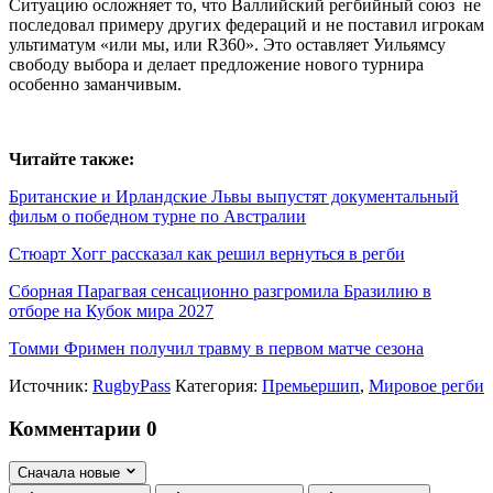
Ситуацию осложняет то, что Валлийский регбийный союз не
последовал примеру других федераций и не поставил игрокам
ультиматум «или мы, или R360». Это оставляет Уильямсу
свободу выбора и делает предложение нового турнира
особенно заманчивым.
Читайте также:
Британские и Ирландские Львы выпустят документальный
фильм о победном турне по Австралии
Стюарт Хогг рассказал как решил вернуться в регби
Сборная Парагвая сенсационно разгромила Бразилию в
отборе на Кубок мира 2027
Томми Фримен получил травму в первом матче сезона
Источник:
RugbyPass
Категория:
Премьершип
,
Мировое регби
Комментарии
0
Сначала новые