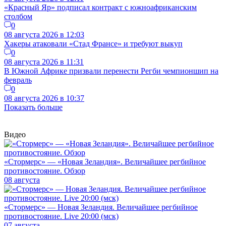
«Красный Яр» подписал контракт с южноафриканским
столбом
0
08 августа 2026 в 12:03
Хакеры атаковали «Стад Франсе» и требуют выкуп
0
08 августа 2026 в 11:31
В Южной Африке призвали перенести Регби чемпионшип на
февраль
0
08 августа 2026 в 10:37
Показать больше
Видео
«Стормерс» — «Новая Зеландия». Величайшее регбийное
противостояние. Обзор
08 августа
«Стормерс» — Новая Зеландия. Величайшее регбийное
противостояние. Live 20:00 (мск)
07 августа