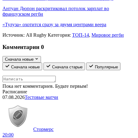
Антуан Дюпон раскритиковал потолок зарплат во
французском регби
«Тулуза» охотится сразу за двумя центрами веера
Источник:
All Rugby
Категория:
ТОП-14
,
Мировое регби
Комментарии
0
Сначала новые
Сначала новые
Сначала старые
Популярные
Пока нет комментариев. Будьте первым!
Расписание
07.08.2026
Тестовые матчи
Стормерс
20:00