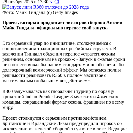
28 ноября 2025 в 13:30
0
Фото: Майк Тиндалл (с) Getty Images
Проект, который продвигает экс-игрок сборной Англии
Майк Тиндалл, официально перенес свой запуск.
Это серьезный удар по инициативе, столкнувшейся с
сопротивлением традиционных регбийных структур. В
заявлении Тиндалл объяснил перенос «стратегическим
решением, основанным на сроках»: «Запуск в сжатые сроки
не соответствовал бы нашим стандартам и не обеспечил бы
долгосрочный коммерческий эффект. Мы остаемся полны
решимости реализовать R360 в полном масштабе с
максимальным глобальным воздействием».
R360 задумывалась как глобальный турнир по образцу
крикетной Indian Premier League: 8 мужских и 4 женских
команды, сокращенный формат сезона, франшизы по всему
миру.
Проект столкнулся с серьезным противодействием.
Британские и Ирландские Львы предупредили игроков об
исключении из женской сборной за участие в лиге. Ведущие