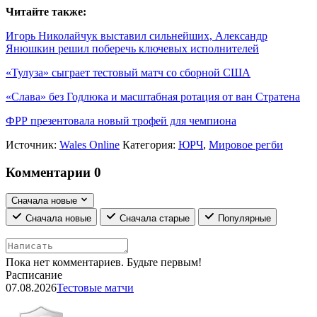
Читайте также:
Игорь Николайчук выставил сильнейших, Александр
Янюшкин решил поберечь ключевых исполнителей
«Тулуза» сыграет тестовый матч со сборной США
«Слава» без Годлюка и масштабная ротация от ван Стратена
ФРР презентовала новый трофей для чемпиона
Источник:
Wales Online
Категория:
ЮРЧ
,
Мировое регби
Комментарии
0
Сначала новые
Сначала новые
Сначала старые
Популярные
Пока нет комментариев. Будьте первым!
Расписание
07.08.2026
Тестовые матчи