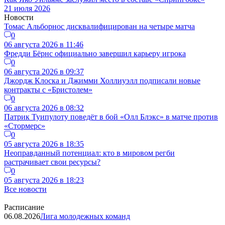
21 июля 2026
Новости
Томас Альборнос дисквалифицирован на четыре матча
0
06 августа 2026 в 11:46
Фредди Бёрнс официально завершил карьеру игрока
0
06 августа 2026 в 09:37
Джордж Клоска и Джимми Холлиуэлл подписали новые
контракты с «Бристолем»
0
06 августа 2026 в 08:32
Патрик Туипулоту поведёт в бой «Олл Блэкс» в матче против
«Стормерс»
0
05 августа 2026 в 18:35
Неоправданный потенциал: кто в мировом регби
растрачивает свои ресурсы?
0
05 августа 2026 в 18:23
Все новости
Расписание
06.08.2026
Лига молодежных команд